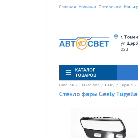
Главная
Новинки
Оптовикам
Наши 
г. Тюмен
ул.Щерб
223
КАТАЛОГ
ТОВАРОВ
Главная
  /  
Стекла фар
  /  
Geely
  /  
Tugella
  / 
Стекло фары Geely Tugella