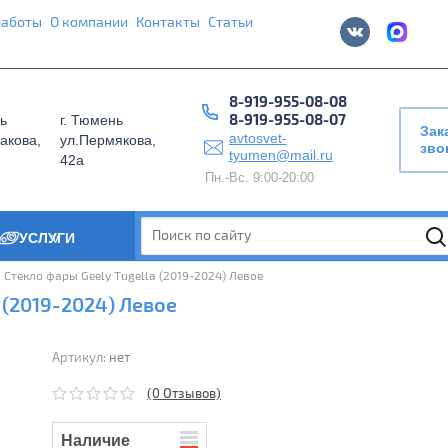
работы
О компании
Контакты
Статьи
8-919-955-08-08
8-919-955-08-07
ь
г. Тюмень
Зак
avtosvet-
акова,
ул.Пермякова,
зво
tyumen@mail.ru
42а
Пн.-Вс. 9:00-20:00
УСЛУГИ
>
 
 Стекло фары Geely Tugella (2019-2024) Левое
 (2019-2024) Левое
Артикул:
нет
(0 Отзывов)
Наличие