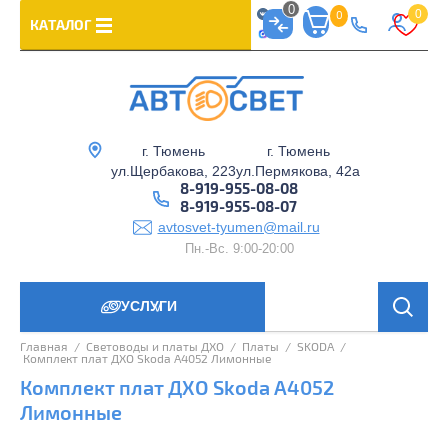
0
0
0
КАТАЛОГ
г. Тюмень
г. Тюмень
ул.Щербакова, 223
ул.Пермякова, 42а
8-919-955-08-08
8-919-955-08-07
avtosvet-tyumen@mail.ru
Пн.-Вс. 9:00-20:00
УСЛУГИ
>
Главная
  /  
Световоды и платы ДХО
  /  
Платы
  /  
SKODA
  /  
 Комплект плат ДХО Skoda A4052 Лимонные
Комплект плат ДХО Skoda A4052
Лимонные