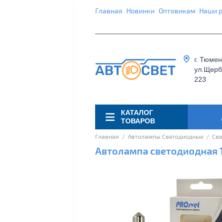
Главная
Новинки
Оптовикам
Наши 
г. Тюмен
ул.Щерб
223
КАТАЛОГ
ТОВАРОВ
Главная
  /  
Автолампы Светодиодные
  /  
Све
Автолампа светодиодная 1