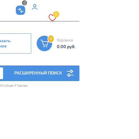
0
Мой
0
кабинет
0
Корзина
азать
нок
0.00 руб.
РАСШИРЕННЫЙ ПОИСК
roSvet F Series