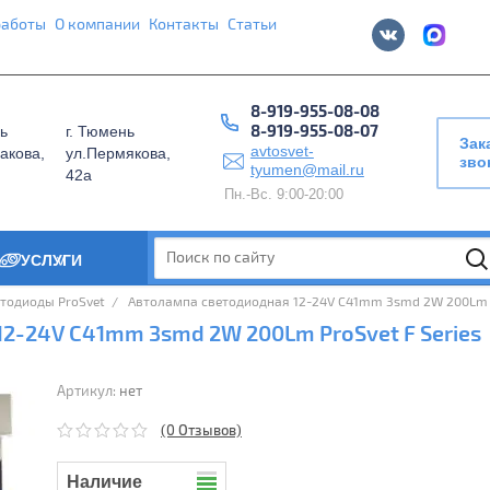
работы
О компании
Контакты
Статьи
8-919-955-08-08
8-919-955-08-07
ь
г. Тюмень
Зак
avtosvet-
акова,
ул.Пермякова,
зво
tyumen@mail.ru
42а
Пн.-Вс. 9:00-20:00
УСЛУГИ
>
тодиоды ProSvet
  /  
 Автолампа светодиодная 12-24V C41mm 3smd 2W 200Lm P
2-24V C41mm 3smd 2W 200Lm ProSvet F Series
Артикул:
нет
(0 Отзывов)
Наличие