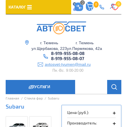
0
0
0
КАТАЛОГ
г. Тюмень
г. Тюмень
ул.Щербакова, 223
ул.Пермякова, 42а
8-919-955-08-08
8-919-955-08-07
avtosvet-tyumen@mail.ru
Пн.-Вс. 9:00-20:00
УСЛУГИ
>
Главная
  /  
Стекла фар
  /  
Subaru
Subaru
Цена (руб.):
Производитель: