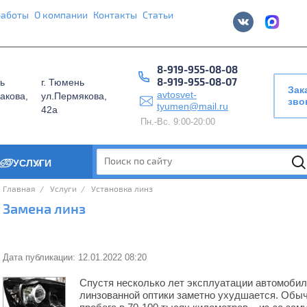
работы
О компании
Контакты
Статьи
8-919-955-08-08
8-919-955-08-07
ь
г. Тюмень
Зак
avtosvet-
акова,
ул.Пермякова,
зво
tyumen@mail.ru
42а
Пн.-Вс. 9:00-20:00
УСЛУГИ
>
Главная
  /  
 Услуги
  /  
 Установка линз
Замена линз
Дата публикации: 12.01.2022 08:20
Спустя несколько лет эксплуатации автомоби
линзованной оптики заметно ухудшается. Обыч