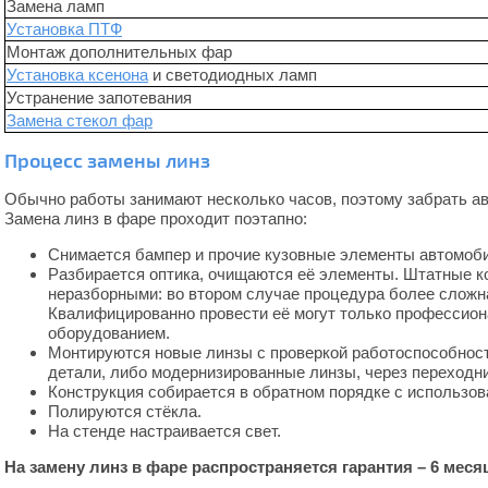
Замена ламп
Установка ПТФ
Монтаж дополнительных фар
Установка ксенона
и светодиодных ламп
Устранение запотевания
Замена стекол фар
Процесс замены линз
Обычно работы занимают несколько часов, поэтому забрать ав
Замена линз в фаре проходит поэтапно:
Снимается бампер и прочие кузовные элементы автомоб
Разбирается оптика, очищаются её элементы. Штатные 
неразборными: во втором случае процедура более сложн
Квалифицированно провести её могут только профессио
оборудованием.
Монтируются новые линзы с проверкой работоспособнос
детали, либо модернизированные линзы, через переходни
Конструкция собирается в обратном порядке с использо
Полируются стёкла.
На стенде настраивается свет.
На замену линз в фаре распространяется гарантия – 6 меся