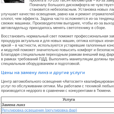
пробега в 70-100 тысяч километров – из-за зам
Поначалу большого дискомфорта не чувствуетс
становится небезопасным. Установка новых ла
улучшает качество освещения, равно как и ремонт отражателей
хлопот, чем эффекта. Задача часто осложняется из-за тенденц
свежих машинах. Производителям выгоднее, чтобы из-за выход
автовладельцу приходилось менять светотехнику в сборе.
Восстановить нормальный свет поможет профессиональная зам
процедура актуальна и для новых машин, оптика которых изна
яркой – в частности, используются устаревшие галогенные кон
и модулей поможет значительно повысить комфорт и безопасно
Благодаря специальным переходным рамкам внешний вид фары
в рамках требований ПДД. Выполнять манипуляции должны п
специальным оборудованием и подготовкой.
Цены на замену линз и другие услуги
Центр автомобильного освещения «Автосвет» квалифицирован
услуг по обслуживании оптики. Мы работаем с техникой любых
производится недорого в сравнении с конкурентами в Тюмени.
Услуга
Замена линз
Регулировка освещения (регулировка фар)