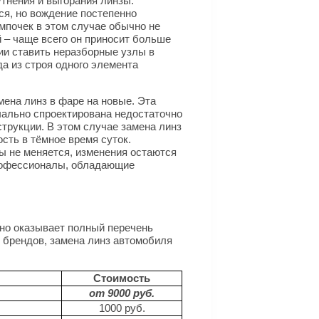
утнения и выгорания линзы.
я, но вождение постепенно
мпочек в этом случае обычно не
 – чаще всего он приносит больше
ии ставить неразборные узлы в
а из строя одного элемента
ена линз в фаре на новые. Эта
чально спроектирована недостаточно
струкции. В этом случае замена линз
сть в тёмное время суток.
 не меняется, изменения остаются
рофессионалы, обладающие
но оказывает полный перечень
 брендов, замена линз автомобиля
Стоимость
от 9000 руб.
1000 руб.